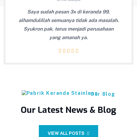
adi
Saya sudah pesan 3x di keranda 99,
Kema
an
alhamdulillah semuanya tidak ada masalah.
ngat
Syukron pak. terus menjadi perusahaan
de
yang amanah ya.
la
Our Blog
Our Latest News & Blog
VIEW ALL POSTS