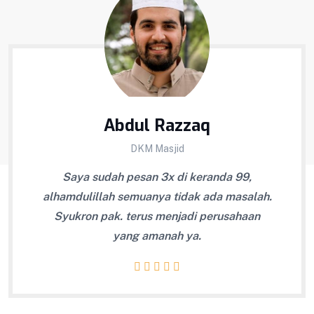
Abdul Razzaq
DKM Masjid
adi
Saya sudah pesan 3x di keranda 99,
Kema
an
alhamdulillah semuanya tidak ada masalah.
ngat
Syukron pak. terus menjadi perusahaan
de
yang amanah ya.
la