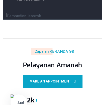
Capaian KERANDA 99
Pelayanan Amanah
MAKE AN APPOINTMENT
2
k
+