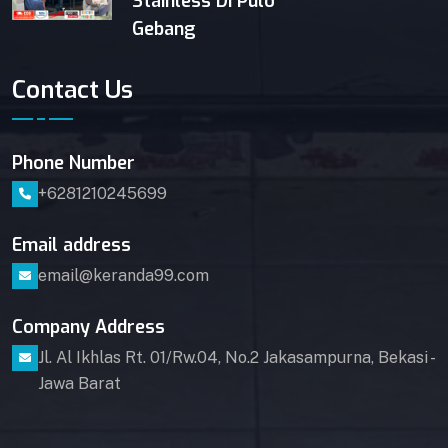
Stainless Di Pulo
Gebang
Contact Us
Phone Number
+6281210245699
Email address
email@keranda99.com
Company Address
Jl. Al Ikhlas Rt. 01/Rw.04, No.2 Jakasampurna, Bekasi -
Jawa Barat