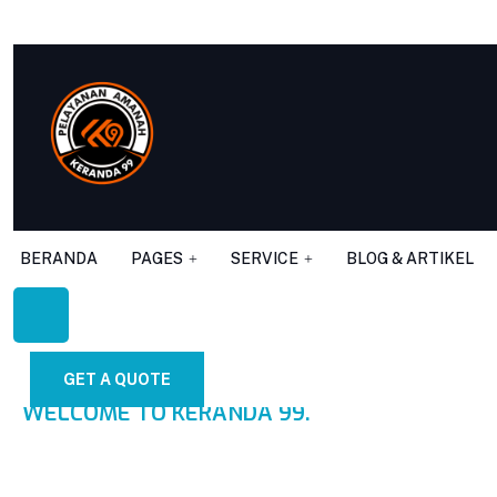
Call Us Any Time:
6281210245699
BERANDA
PAGES
SERVICE
BLOG & ARTIKEL
GET A QUOTE
WELCOME TO KERANDA 99.