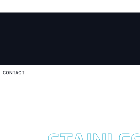
Email Us:
email@keranda99.com
CONTACT